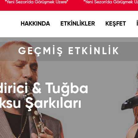
*Yeni Sezon'da Görüşmek Üzere*
*Yeni Sezon'da Görüşmek Üz
HAKKINDA
ETKİNLİKLER
KEŞFET
GEÇMİŞ ETKİNLİK
irici & Tuğba
ksu Şarkıları