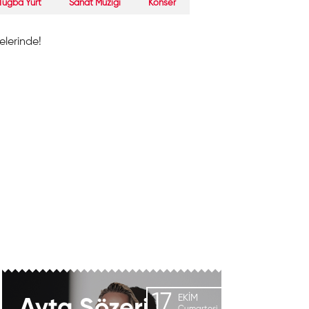
Tuğba Yurt
Sanat Müziği
Konser
şelerinde!
17
EKIM
Ayta
Sözeri