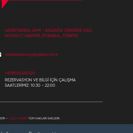
VADISTANBUL AVM - AYAZAĞA CENDERE CAD.
NO:109/C SARIYER, İSTANBUL, TÜRKIYE
vadistanbul@jollyjoker.com.tr
+908505490120
REZERVASYON VE BILGI IÇIN ÇALIŞMA
SAATLERIMIZ: 10:30 - 22:00
2019 —
JOLLY JOKER
TÜM HAKLARI SAKLIDIR.