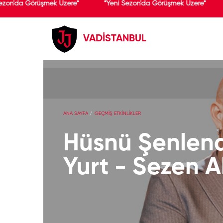
ezon'da Görüşmek Üzere*
*Yeni Sezon'da Görüşmek Üzere*
VADİSTANBUL
ANA SAYFA
GEÇMİŞ ETKİNLİKLER
Hüsnü Şenlend
Yurt - Sezen A