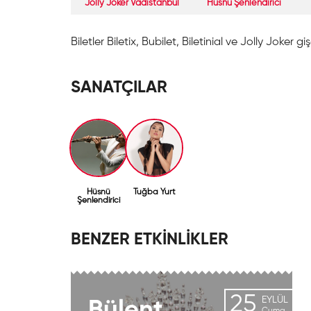
Jolly Joker Vadistanbul
Hüsnü Şenlendirici
Biletler Biletix, Bubilet, Biletinial ve Jolly Joker gi
SANATÇILAR
Hüsnü
Tuğba Yurt
Şenlendirici
BENZER ETKİNLİKLER
25
EYLÜL
Bülent