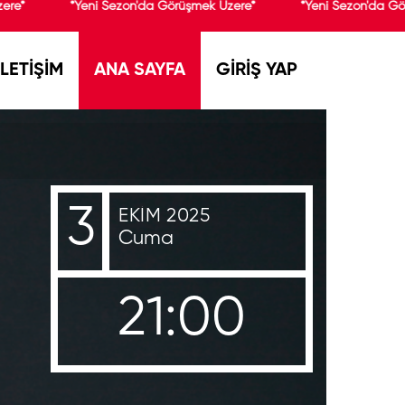
re*
*Yeni Sezon'da Görüşmek Üzere*
*Yeni Sezon'da Gör
İLETİŞİM
ANA SAYFA
GİRİŞ YAP
3
EKIM 2025
Cuma
21:00