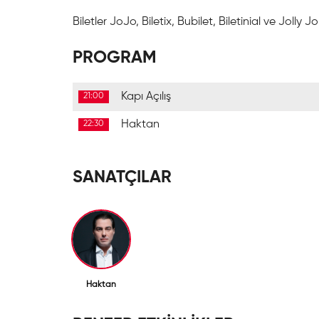
Biletler JoJo, Biletix, Bubilet, Biletinial ve Jolly J
PROGRAM
Kapı Açılış
21:00
Haktan
22:30
SANATÇILAR
Haktan