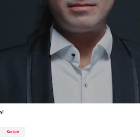
e!
Konser