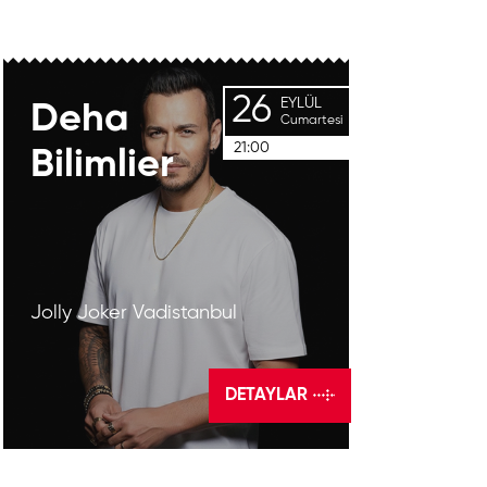
26
EYLÜL
Deha
Cumartesi
21:00
Bilimlier
Jolly Joker Vadistanbul
DETAYLAR