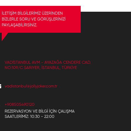
İLETİŞİM BİLGİLERİMİZ ÜZERİNDEN
BİZLERLE SORU VE GÖRÜŞLERİNİZİ
PAYLAŞABİLİRSİNİZ.
VADISTANBUL AVM - AYAZAĞA CENDERE CAD.
NO:109/C SARIYER, İSTANBUL, TÜRKIYE
vadistanbul@jollyjoker.com.tr
+908505490120
REZERVASYON VE BILGI IÇIN ÇALIŞMA
SAATLERIMIZ: 10:30 - 22:00