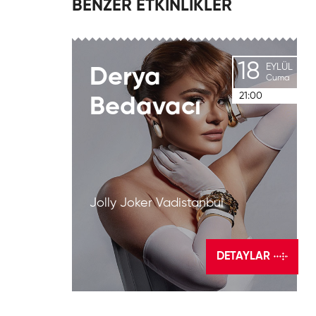
BENZER ETKİNLİKLER
18
EYLÜL
Derya
Cuma
21:00
Bedavacı
Jolly Joker Vadistanbul
DETAYLAR