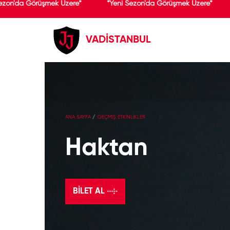
ezon'da Görüşmek Üzere*
*Yeni Sezon'da Görüşmek Üzere*
VADİSTANBUL
ANA SAYFA
GEÇMİŞ ETKİNLİKLER
Haktan
BILET AL