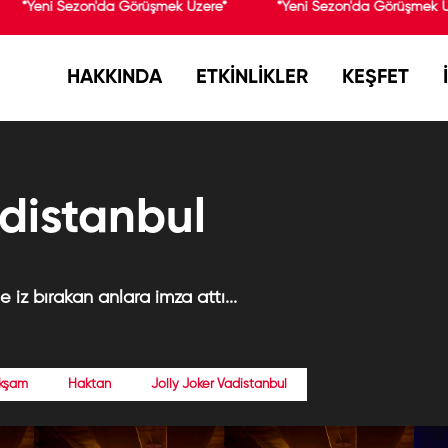
*Yeni Sezon'da Görüşmek Üzere*
*Yeni Sezon'da Görüşmek Ü
HAKKINDA
ETKİNLİKLER
KEŞFET
distanbul
iz bırakan anlara imza attı...
kşam
Haktan
Jolly Joker Vadistanbul