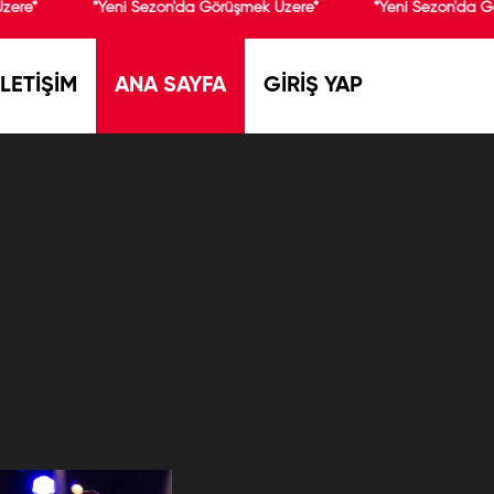
zere*
*Yeni Sezon'da Görüşmek Üzere*
*Yeni Sezon'da G
İLETİŞİM
ANA SAYFA
GİRİŞ YAP