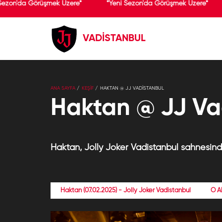
Sezon'da Görüşmek Üzere*
*Yeni Sezon'da Görüşmek Üzere*
VADİSTANBUL
ANA SAYFA
KEŞİF
HAKTAN @ JJ VADISTANBUL
Haktan @ JJ Va
Haktan, Jolly Joker Vadistanbul sahnesinde 
Haktan (07.02.2025) - Jolly Joker Vadistanbul
O A