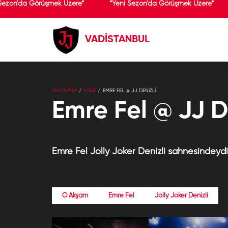
Sezon'da Görüşmek Üzere*
*Yeni Sezon'da Görüşmek Üzere*
VADİSTANBUL
ANA SAYFA
KEŞİF
EMRE FEL @ JJ DENIZLI
Emre Fel @ JJ D
Emre Fel Jolly Joker Denizli sahnesindeydi.
O Akşam
Emre Fel
Jolly Joker Denizli