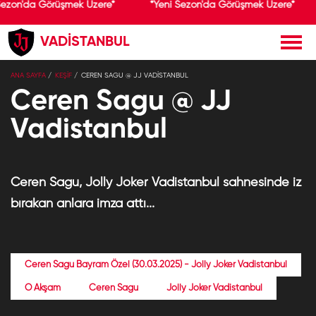
Sezon'da Görüşmek Üzere*
*Yeni Sezon'da Görüşmek Üzere*
VADİSTANBUL
×
ANA SAYFA
KEŞİF
CEREN SAGU @ JJ VADISTANBUL
Jolly Joker
Yükle
Jolly Joker
Ceren Sagu @ JJ
Ücretsiz - Google Play
Vadistanbul
Ceren Sagu, Jolly Joker Vadistanbul sahnesinde iz
bırakan anlara imza attı...
Ceren Sagu Bayram Özel (30.03.2025) - Jolly Joker Vadistanbul
O Akşam
Ceren Sagu
Jolly Joker Vadistanbul