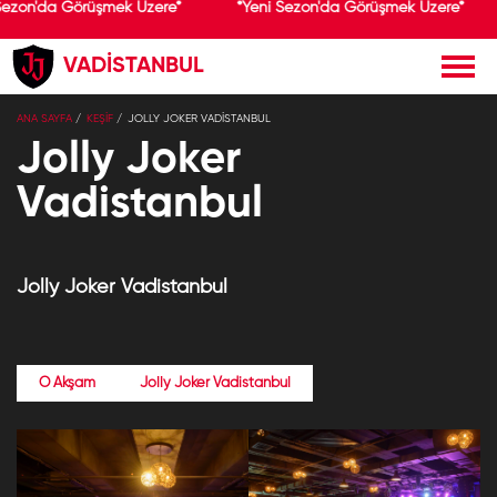
Sezon'da Görüşmek Üzere*
*Yeni Sezon'da Görüşmek Üzere*
VADİSTANBUL
×
ANA SAYFA
KEŞİF
JOLLY JOKER VADISTANBUL
Jolly Joker
Yükle
Jolly Joker
Jolly Joker
Ücretsiz - Google Play
Vadistanbul
Jolly Joker Vadistanbul
O Akşam
Jolly Joker Vadistanbul