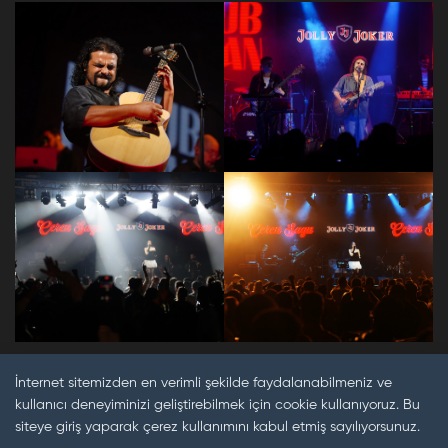
İnternet sitemizden en verimli şekilde faydalanabilmeniz ve
kullanıcı deneyiminizi geliştirebilmek için cookie kullanıyoruz. Bu
siteye giriş yaparak çerez kullanımını kabul etmiş sayılıyorsunuz.