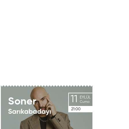
11
EYLÜL
Soner
Cuma
21:00
Sarıkabadayı