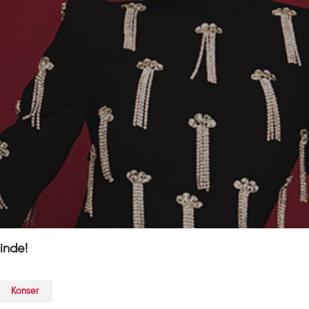
inde!
Konser