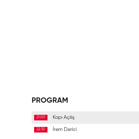
PROGRAM
Kapı Açılış
21:00
İrem Derici
22:30