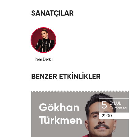
SANATÇILAR
İrem Derici
BENZER ETKİNLİKLER
5
EYLÜL
Gökhan
Cumartesi
21:00
Türkmen