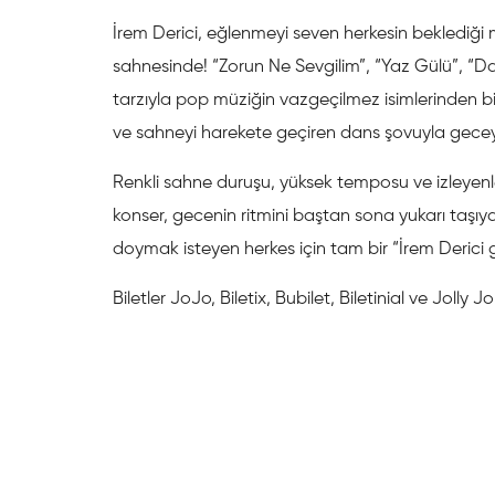
İrem Derici, eğlenmeyi seven herkesin beklediği 
sahnesinde! “Zorun Ne Sevgilim”, “Yaz Gülü”, “Dan
tarzıyla pop müziğin vazgeçilmez isimlerinden bir
ve sahneyi harekete geçiren dans şovuyla gece
Renkli sahne duruşu, yüksek temposu ve izleyenle
konser, gecenin ritmini baştan sona yukarı taşı
doymak isteyen herkes için tam bir “İrem Derici g
Biletler JoJo, Biletix, Bubilet, Biletinial ve Jolly J