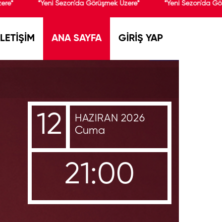
re*
*Yeni Sezon'da Görüşmek Üzere*
*Yeni Sezon'da Gör
İLETİŞİM
ANA SAYFA
GİRİŞ YAP
12
HAZIRAN 2026
Cuma
21:00