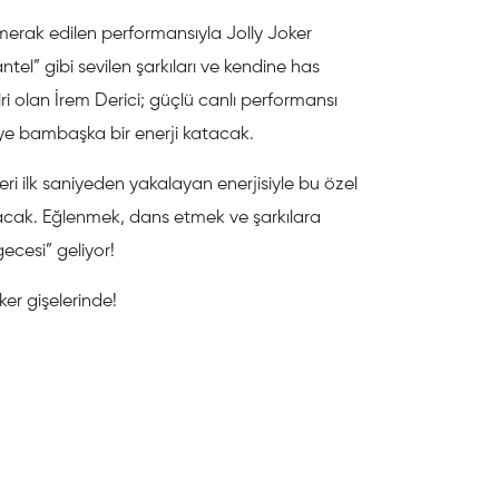
merak edilen performansıyla Jolly Joker
tel” gibi sevilen şarkıları ve kendine has
i olan İrem Derici; güçlü canlı performansı
ye bambaşka bir enerji katacak.
ri ilk saniyeden yakalayan enerjisiyle bu özel
yacak. Eğlenmek, dans etmek ve şarkılara
ecesi” geliyor!
oker gişelerinde!