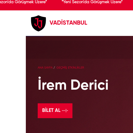
zon'da Görüşmek Üzere*
*Yeni Sezon'da Görüşmek Üzere*
VADİSTANBUL
ANA SAYFA
GEÇMİŞ ETKİNLİKLER
İrem Derici
BILET AL