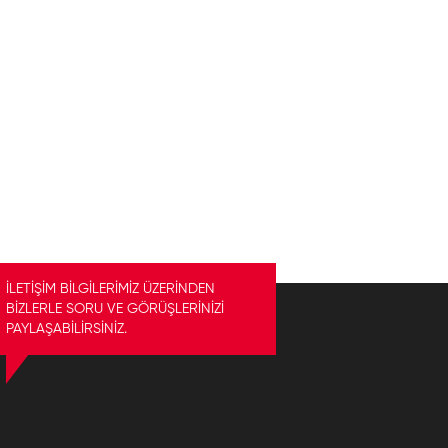
İLETİŞİM BİLGİLERİMİZ ÜZERİNDEN
BİZLERLE SORU VE GÖRÜŞLERİNİZİ
PAYLAŞABİLİRSİNİZ.