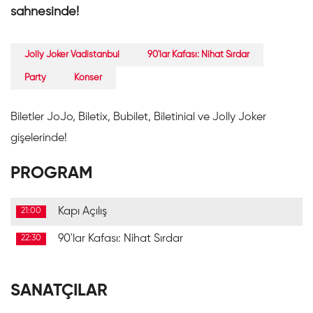
sahnesinde!
Jolly Joker Vadistanbul
90'lar Kafası: Nihat Sırdar
Party
Konser
Biletler JoJo, Biletix, Bubilet, Biletinial ve Jolly Joker
gişelerinde!
PROGRAM
Kapı Açılış
21:00
90'lar Kafası: Nihat Sırdar
22:30
SANATÇILAR