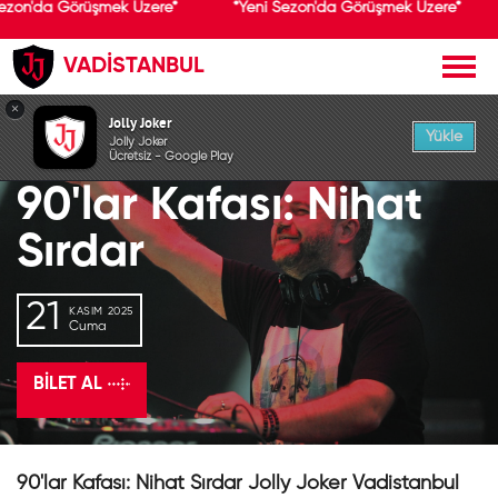
Sezon'da Görüşmek Üzere*
*Yeni Sezon'da Görüşmek Üzere*
VADİSTANBUL
GEÇMİŞ ETKİNLİK
×
Jolly Joker
Yükle
Jolly Joker
Ücretsiz - Google Play
90'lar Kafası: Nihat
Sırdar
21
KASIM 2025
Cuma
BILET AL
90'lar Kafası: Nihat Sırdar Jolly Joker Vadistanbul