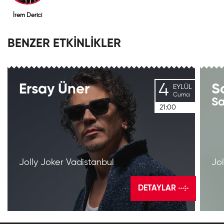
İrem Derici
BENZER ETKİNLİKLER
4
Ersay
Üner
S
EYLÜL
Cuma
Sa
21:00
Jolly Joker Vadistanbul
Jo
DETAYLAR