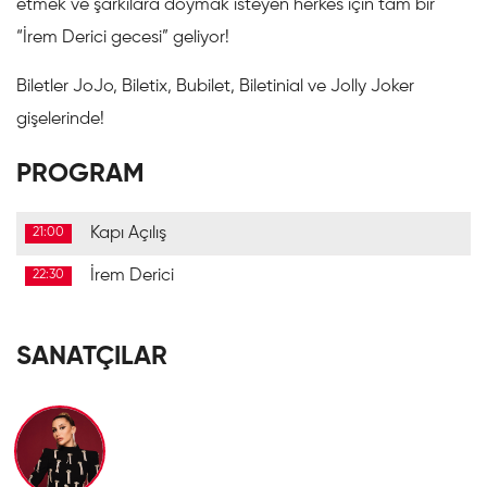
etmek ve şarkılara doymak isteyen herkes için tam bir
“İrem Derici gecesi” geliyor!
Biletler JoJo, Biletix, Bubilet, Biletinial ve Jolly Joker
gişelerinde!
PROGRAM
Kapı Açılış
21:00
İrem Derici
22:30
SANATÇILAR