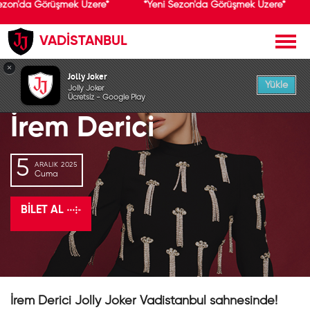
ezon'da Görüşmek Üzere*
*Yeni Sezon'da Görüşmek Üzere*
VADİSTANBUL
GEÇMİŞ ETKİNLİK
×
Jolly Joker
Yükle
Jolly Joker
Ücretsiz - Google Play
İrem Derici
5
ARALIK 2025
Cuma
BILET AL
İrem Derici Jolly Joker Vadistanbul sahnesinde!