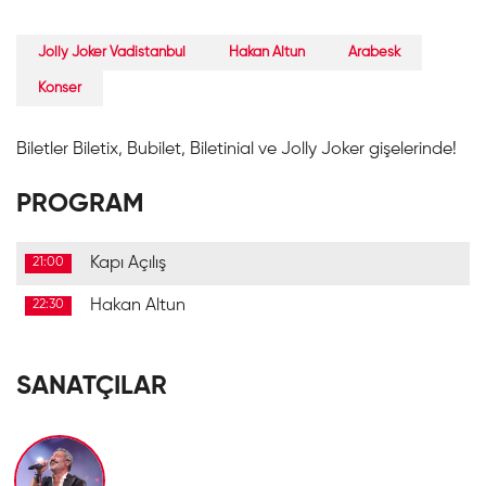
Jolly Joker Vadistanbul
Hakan Altun
Arabesk
Konser
Biletler Biletix, Bubilet, Biletinial ve Jolly Joker gişelerinde!
PROGRAM
Kapı Açılış
21:00
Hakan Altun
22:30
SANATÇILAR