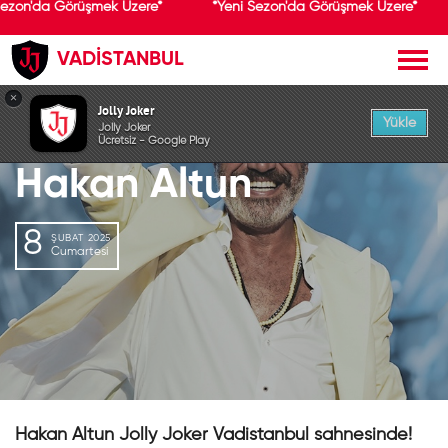
Sezon'da Görüşmek Üzere*
*Yeni Sezon'da Görüşmek Üzere*
VADİSTANBUL
GEÇMİŞ ETKİNLİK
×
Jolly Joker
Yükle
Jolly Joker
Ücretsiz - Google Play
Hakan Altun
8
ŞUBAT 2025
Cumartesi
Hakan Altun Jolly Joker Vadistanbul sahnesinde!