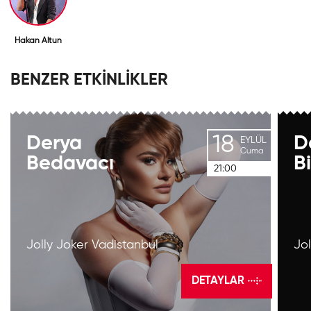
Hakan Altun
BENZER ETKİNLİKLER
18
Derya
D
EYLÜL
Cuma
Bedavacı
Bi
21:00
Jolly Joker Vadistanbul
Jo
DETAYLAR