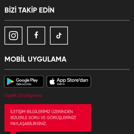
BİZİ TAKİP EDİN
MOBİL UYGULAMA
Üyelik Sözleşmesi
İLETİŞİM BİLGİLERİMİZ ÜZERİNDEN
BİZLERLE SORU VE GÖRÜŞLERİNİZİ
PAYLAŞABİLİRSİNİZ.