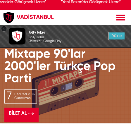
ezon'da Görüşmek Üzere*
*Yeni Sezon'da Görüşmek Üzere*
VADİSTANBUL
GEÇMİŞ ETKİNLİK
×
Jolly Joker
Yükle
Jolly Joker
Ücretsiz - Google Play
Mixtape 90'lar
2000'ler Türkçe Pop
Parti
7
HAZIRAN 2025
Cumartesi
BILET AL