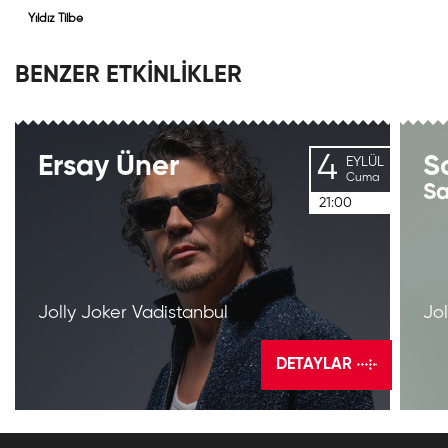
Yıldız Tilbe
BENZER ETKİNLİKLER
4
Ersay
Üner
S
EYLÜL
Cuma
Sa
21:00
Jolly Joker Vadistanbul
Jo
DETAYLAR