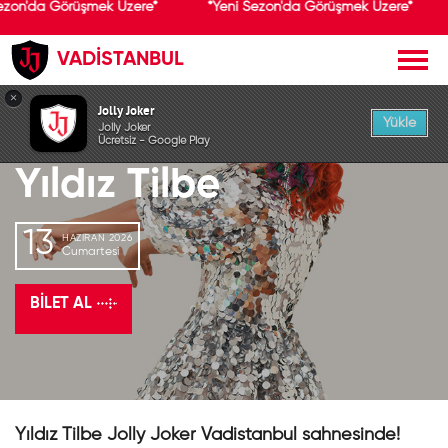
ezon'da Görüşmek Üzere*
*Yeni Sezon'da Görüşmek Üzere*
VADİSTANBUL
GEÇMİŞ ETKİNLİK
×
Jolly Joker
Yükle
Jolly Joker
Ücretsiz - Google Play
Yıldız Tilbe
13
HAZIRAN 2026
Cumartesi
BILET AL
Yıldız Tilbe Jolly Joker Vadistanbul sahnesinde!