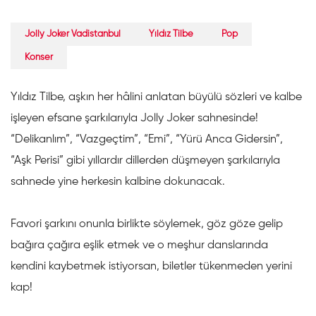
Jolly Joker Vadistanbul
Yıldız Tilbe
Pop
Konser
Yıldız Tilbe, aşkın her hâlini anlatan büyülü sözleri ve kalbe
işleyen efsane şarkılarıyla Jolly Joker sahnesinde!
“Delikanlım”, “Vazgeçtim”, “Emi”, “Yürü Anca Gidersin”,
“Aşk Perisi” gibi yıllardır dillerden düşmeyen şarkılarıyla
sahnede yine herkesin kalbine dokunacak.
Favori şarkını onunla birlikte söylemek, göz göze gelip
bağıra çağıra eşlik etmek ve o meşhur danslarında
kendini kaybetmek istiyorsan, biletler tükenmeden yerini
kap!